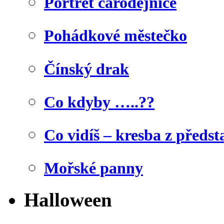
Portrét čarodějnice
Pohádkové městečko
Čínský drak
Co kdyby …..??
Co vidíš – kresba z předst
Mořské panny
Halloween