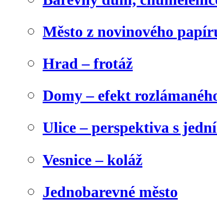
Město z novinového papír
Hrad – frotáž
Domy – efekt rozlámanéh
Ulice – perspektiva s jed
Vesnice – koláž
Jednobarevné město