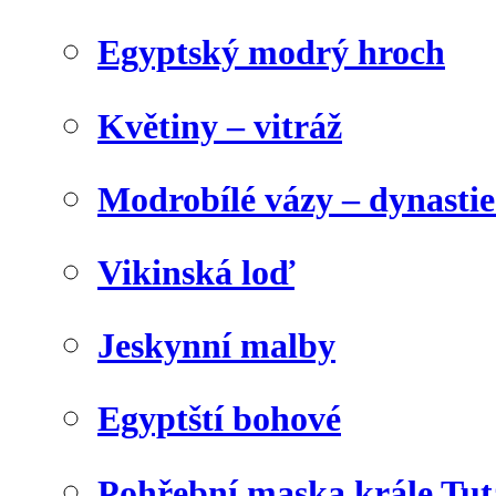
Egyptský modrý hroch
Květiny – vitráž
Modrobílé vázy – dynasti
Vikinská loď
Jeskynní malby
Egyptští bohové
Pohřební maska krále Tu