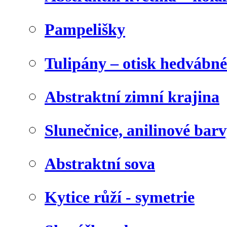
Pampelišky
Tulipány – otisk hedvábn
Abstraktní zimní krajina
Slunečnice, anilinové bar
Abstraktní sova
Kytice růží - symetrie