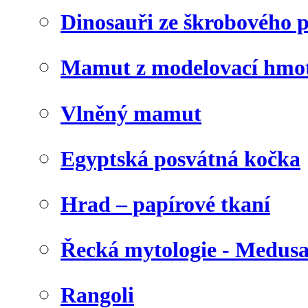
Dinosauři ze škrobového 
Mamut z modelovací hmo
Vlněný mamut
Egyptská posvátná kočka
Hrad – papírové tkaní
Řecká mytologie - Medus
Rangoli