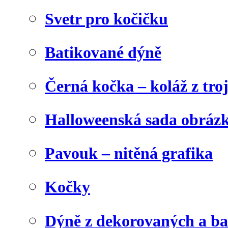
Svetr pro kočičku
Batikované dýně
Černá kočka – koláž z tro
Halloweenská sada obráz
Pavouk – nitěná grafika
Kočky
Dýně z dekorovaných a b