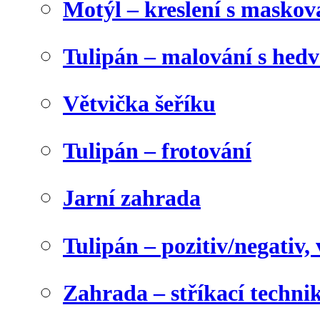
Motýl – kreslení s maskov
Tulipán – malování s he
Větvička šeříku
Tulipán – frotování
Jarní zahrada
Tulipán – pozitiv/negativ,
Zahrada – stříkací techni