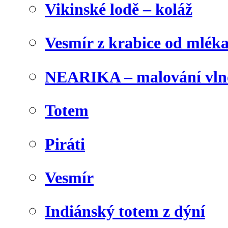
Vikinské lodě – koláž
Vesmír z krabice od mlék
NEARIKA – malování vln
Totem
Piráti
Vesmír
Indiánský totem z dýní