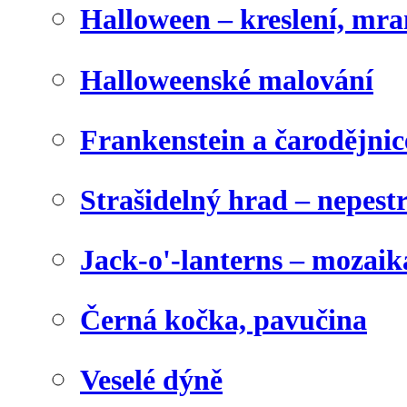
Halloween – kreslení, mr
Halloweenské malování
Frankenstein a čarodějnice
Strašidelný hrad – nepest
Jack-o'-lanterns – mozaik
Černá kočka, pavučina
Veselé dýně