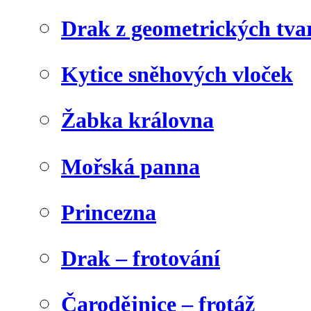
Drak z geometrických tva
Kytice sněhových vloček
Žabka královna
Mořská panna
Princezna
Drak – frotování
Čarodějnice – frotáž