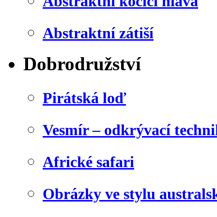
Abstraktní kočičí hlava
Abstraktní zátiší
Dobrodružství
Pirátská loď
Vesmír – odkrývací techn
Africké safari
Obrázky ve stylu australs