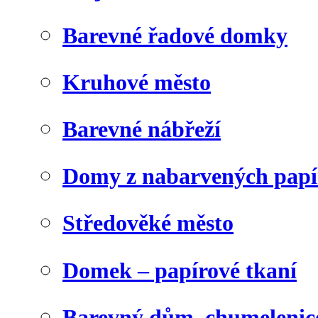
Barevné řadové domky
Kruhové město
Barevné nábřeží
Domy z nabarvených papí
Středověké město
Domek – papírové tkaní
Barevný dům, chumelenic