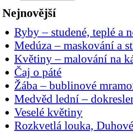
Nejnovější
Ryby – studené, teplé a n
Medúza – maskování a st
Květiny – malování na ká
Čaj o páté
Žába – bublinové mramo
Medvěd lední – dokresle
Veselé květiny
Rozkvetlá louka, Duhové