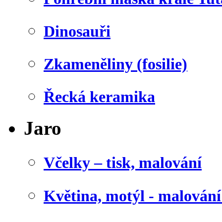
Dinosauři
Zkameněliny (fosilie)
Řecká keramika
Jaro
Včelky – tisk, malování
Květina, motýl - malován