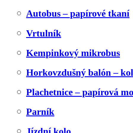
Autobus – papírové tkaní
Vrtulník
Kempinkový mikrobus
Horkovzdušný balón – ko
Plachetnice – papírová m
Parník
Jízdní kolo