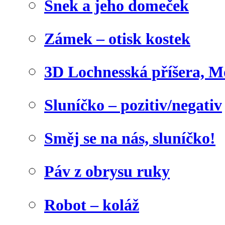
Šnek a jeho domeček
Zámek – otisk kostek
3D Lochnesská příšera, M
Sluníčko – pozitiv/negativ
Směj se na nás, sluníčko!
Páv z obrysu ruky
Robot – koláž