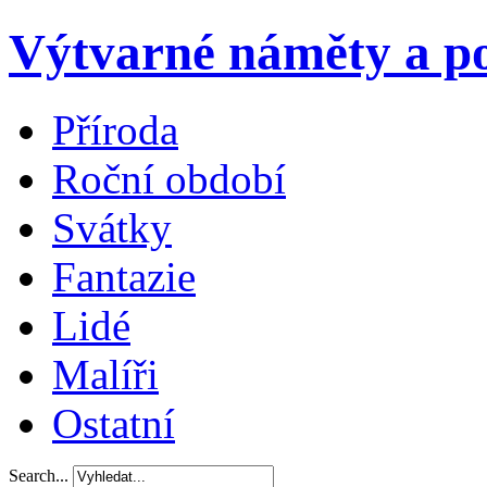
Výtvarné náměty a po
Příroda
Roční období
Svátky
Fantazie
Lidé
Malíři
Ostatní
Search...