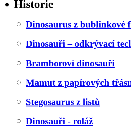
Historie
Dinosaurus z bublinkové f
Dinosauři – odkrývací tec
Bramboroví dinosauři
Mamut z papírových třásn
Stegosaurus z listů
Dinosauři - roláž