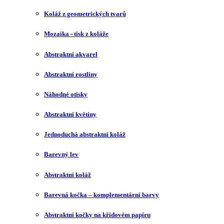
Koláž z geometrických tvarů
Mozaika - tisk z koláže
Abstraktní akvarel
Abstraktní rostliny
Náhodné otisky
Abstraktní květiny
Jednoduchá abstraktní koláž
Barevný lev
Abstraktní koláž
Barevná kočka – komplementární barvy
Abstraktní kočky na křídovém papíru