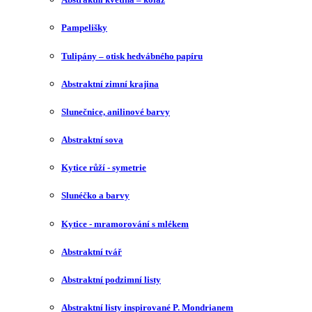
Pampelišky
Tulipány – otisk hedvábného papíru
Abstraktní zimní krajina
Slunečnice, anilinové barvy
Abstraktní sova
Kytice růží - symetrie
Slunéčko a barvy
Kytice - mramorování s mlékem
Abstraktní tvář
Abstraktní podzimní listy
Abstraktní listy inspirované P. Mondrianem