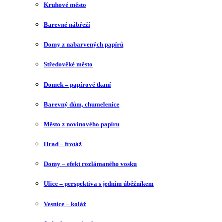
Kruhové město
Barevné nábřeží
Domy z nabarvených papírů
Středověké město
Domek – papírové tkaní
Barevný dům, chumelenice
Město z novinového papíru
Hrad – frotáž
Domy – efekt rozlámaného vosku
Ulice – perspektiva s jedním úběžníkem
Vesnice – koláž