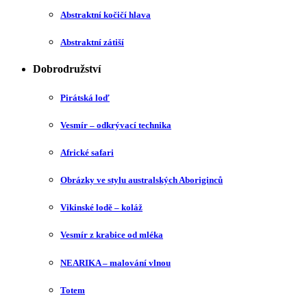
Abstraktní kočičí hlava
Abstraktní zátiší
Dobrodružství
Pirátská loď
Vesmír – odkrývací technika
Africké safari
Obrázky ve stylu australských Aboriginců
Vikinské lodě – koláž
Vesmír z krabice od mléka
NEARIKA – malování vlnou
Totem