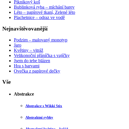
Piknikový koš
Bublinková ryba – míchání barev
Léto – papírové tkaní, Zelené léto
Plachetnice – odraz ve vodě
Nejnavštěvovanější
Podzim – malovaný monotyp
Jaro
Květiny – vitráž
Velikonoční přáníčka s vajíčky
Jsem do tebe blázen
Hra s barvami
Ovečka z papírové dečky
Vše
Abstrakce
Abstrakce s Wikki Stix
Abstraktní rybky
Abstraktní květina – koláž