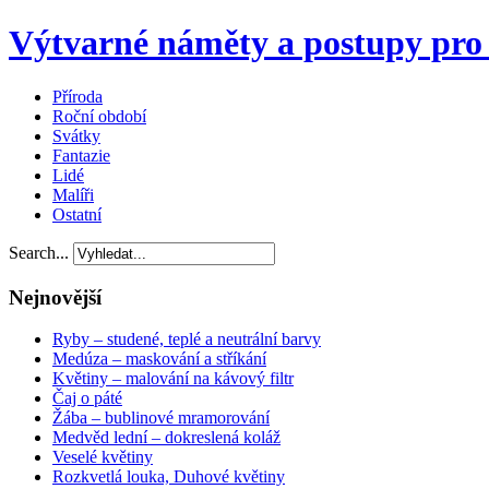
Výtvarné náměty a postupy pro 
Příroda
Roční období
Svátky
Fantazie
Lidé
Malíři
Ostatní
Search...
Nejnovější
Ryby – studené, teplé a neutrální barvy
Medúza – maskování a stříkání
Květiny – malování na kávový filtr
Čaj o páté
Žába – bublinové mramorování
Medvěd lední – dokreslená koláž
Veselé květiny
Rozkvetlá louka, Duhové květiny