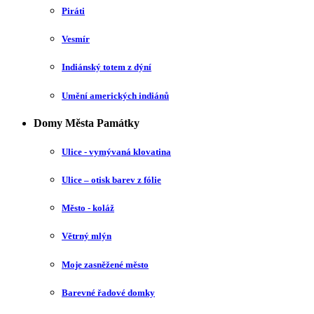
Piráti
Vesmír
Indiánský totem z dýní
Umění amerických indiánů
Domy Města Památky
Ulice - vymývaná klovatina
Ulice – otisk barev z fólie
Město - koláž
Větrný mlýn
Moje zasněžené město
Barevné řadové domky