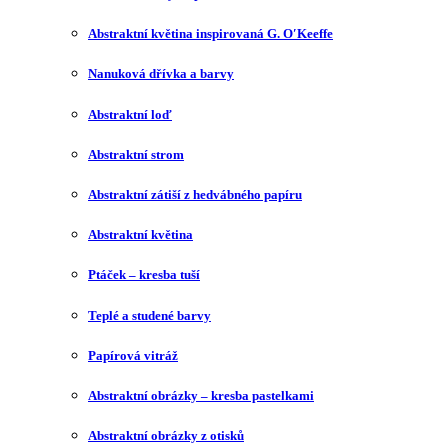
Abstraktní květina inspirovaná G. O′Keeffe
Nanuková dřívka a barvy
Abstraktní loď
Abstraktní strom
Abstraktní zátiší z hedvábného papíru
Abstraktní květina
Ptáček – kresba tuší
Teplé a studené barvy
Papírová vitráž
Abstraktní obrázky – kresba pastelkami
Abstraktní obrázky z otisků