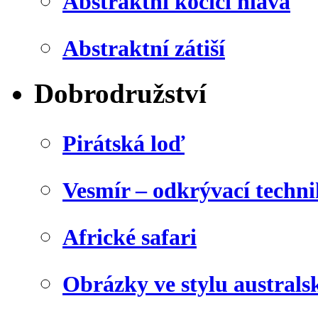
Abstraktní kočičí hlava
Abstraktní zátiší
Dobrodružství
Pirátská loď
Vesmír – odkrývací techn
Africké safari
Obrázky ve stylu australs