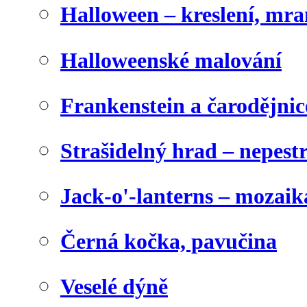
Halloween – kreslení, mr
Halloweenské malování
Frankenstein a čarodějnice
Strašidelný hrad – nepest
Jack-o'-lanterns – mozaik
Černá kočka, pavučina
Veselé dýně