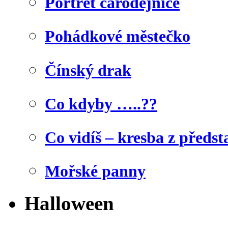
Portrét čarodějnice
Pohádkové městečko
Čínský drak
Co kdyby …..??
Co vidíš – kresba z předst
Mořské panny
Halloween