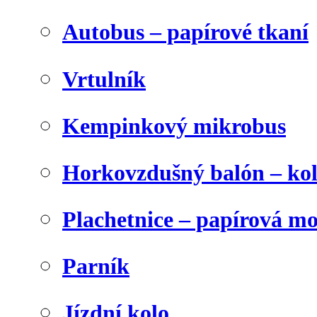
Autobus – papírové tkaní
Vrtulník
Kempinkový mikrobus
Horkovzdušný balón – ko
Plachetnice – papírová m
Parník
Jízdní kolo