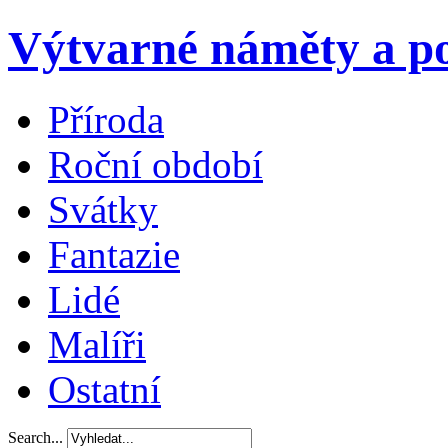
Výtvarné náměty a po
Příroda
Roční období
Svátky
Fantazie
Lidé
Malíři
Ostatní
Search...