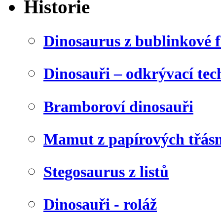
Historie
Dinosaurus z bublinkové f
Dinosauři – odkrývací tec
Bramboroví dinosauři
Mamut z papírových třásn
Stegosaurus z listů
Dinosauři - roláž