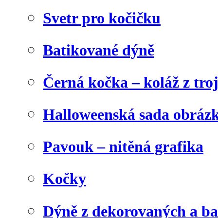
Svetr pro kočičku
Batikované dýně
Černá kočka – koláž z tro
Halloweenská sada obráz
Pavouk – nitěná grafika
Kočky
Dýně z dekorovaných a b