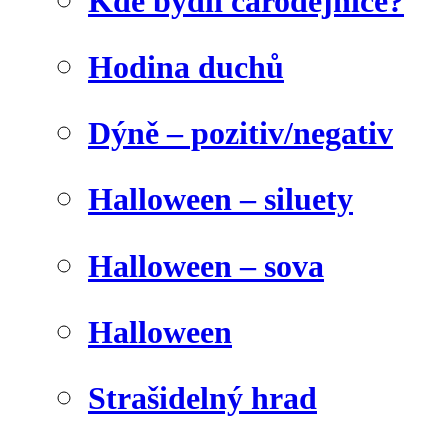
Kde bydlí čarodějnice?
Hodina duchů
Dýně – pozitiv/negativ
Halloween – siluety
Halloween – sova
Halloween
Strašidelný hrad