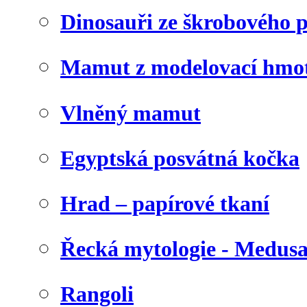
Dinosauři ze škrobového 
Mamut z modelovací hmo
Vlněný mamut
Egyptská posvátná kočka
Hrad – papírové tkaní
Řecká mytologie - Medus
Rangoli