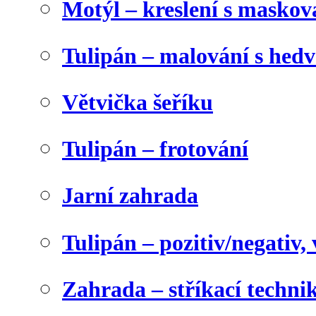
Motýl – kreslení s maskov
Tulipán – malování s he
Větvička šeříku
Tulipán – frotování
Jarní zahrada
Tulipán – pozitiv/negativ,
Zahrada – stříkací techni