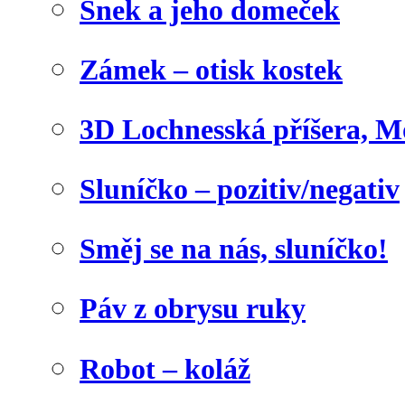
Šnek a jeho domeček
Zámek – otisk kostek
3D Lochnesská příšera, M
Sluníčko – pozitiv/negativ
Směj se na nás, sluníčko!
Páv z obrysu ruky
Robot – koláž