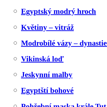
Egyptský modrý hroch
Květiny – vitráž
Modrobílé vázy – dynasti
Vikinská loď
Jeskynní malby
Egyptští bohové
Pohřební maska krále Tu