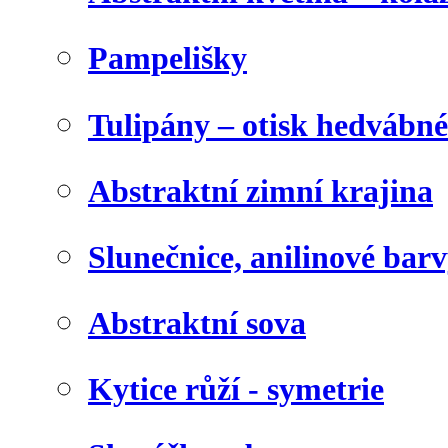
Pampelišky
Tulipány – otisk hedvábn
Abstraktní zimní krajina
Slunečnice, anilinové bar
Abstraktní sova
Kytice růží - symetrie