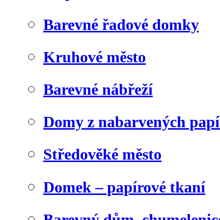
Barevné řadové domky
Kruhové město
Barevné nábřeží
Domy z nabarvených papí
Středověké město
Domek – papírové tkaní
Barevný dům, chumelenic