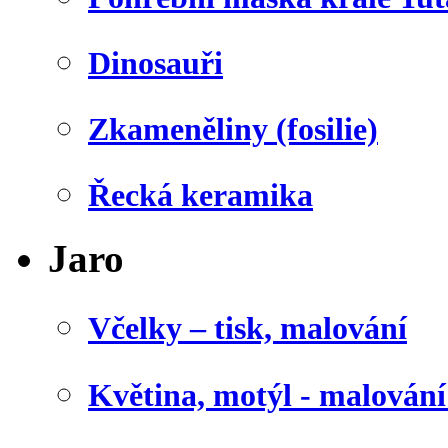
Dinosauři
Zkameněliny (fosilie)
Řecká keramika
Jaro
Včelky – tisk, malování
Květina, motýl - malován