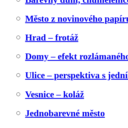
Město z novinového papír
Hrad – frotáž
Domy – efekt rozlámanéh
Ulice – perspektiva s jed
Vesnice – koláž
Jednobarevné město