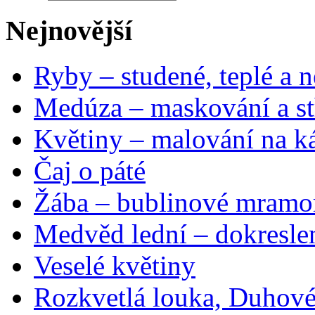
Nejnovější
Ryby – studené, teplé a n
Medúza – maskování a st
Květiny – malování na ká
Čaj o páté
Žába – bublinové mramo
Medvěd lední – dokresle
Veselé květiny
Rozkvetlá louka, Duhové