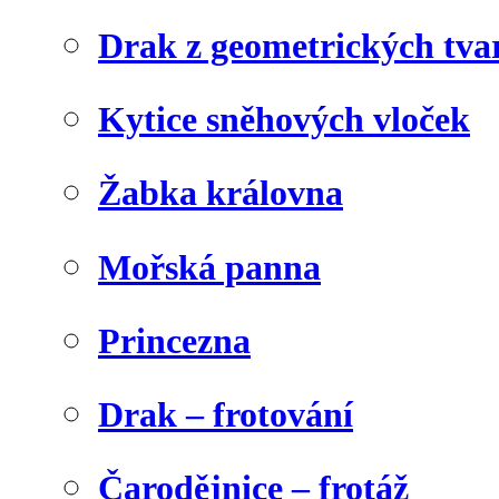
Drak z geometrických tva
Kytice sněhových vloček
Žabka královna
Mořská panna
Princezna
Drak – frotování
Čarodějnice – frotáž