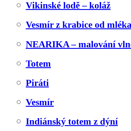
Vikinské lodě – koláž
Vesmír z krabice od mlék
NEARIKA – malování vln
Totem
Piráti
Vesmír
Indiánský totem z dýní