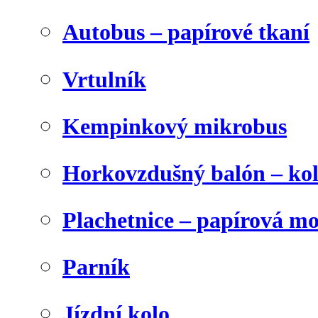
Autobus – papírové tkaní
Vrtulník
Kempinkový mikrobus
Horkovzdušný balón – ko
Plachetnice – papírová m
Parník
Jízdní kolo