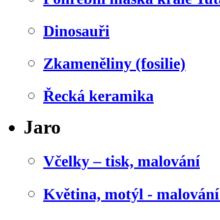
Dinosauři
Zkameněliny (fosilie)
Řecká keramika
Jaro
Včelky – tisk, malování
Květina, motýl - malován