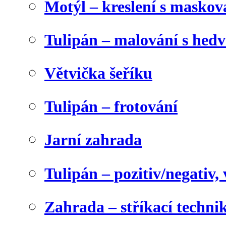
Motýl – kreslení s maskov
Tulipán – malování s he
Větvička šeříku
Tulipán – frotování
Jarní zahrada
Tulipán – pozitiv/negativ,
Zahrada – stříkací techni