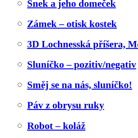
Šnek a jeho domeček
Zámek – otisk kostek
3D Lochnesská příšera, M
Sluníčko – pozitiv/negativ
Směj se na nás, sluníčko!
Páv z obrysu ruky
Robot – koláž