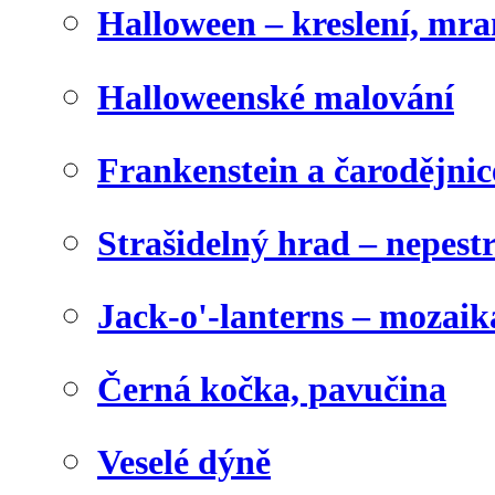
Halloween – kreslení, mr
Halloweenské malování
Frankenstein a čarodějnice
Strašidelný hrad – nepest
Jack-o'-lanterns – mozaik
Černá kočka, pavučina
Veselé dýně