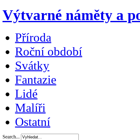
Výtvarné náměty a po
Příroda
Roční období
Svátky
Fantazie
Lidé
Malíři
Ostatní
Search...