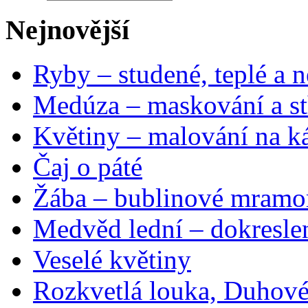
Nejnovější
Ryby – studené, teplé a n
Medúza – maskování a st
Květiny – malování na ká
Čaj o páté
Žába – bublinové mramo
Medvěd lední – dokresle
Veselé květiny
Rozkvetlá louka, Duhové