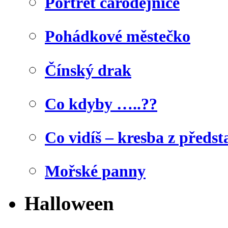
Portrét čarodějnice
Pohádkové městečko
Čínský drak
Co kdyby …..??
Co vidíš – kresba z předst
Mořské panny
Halloween