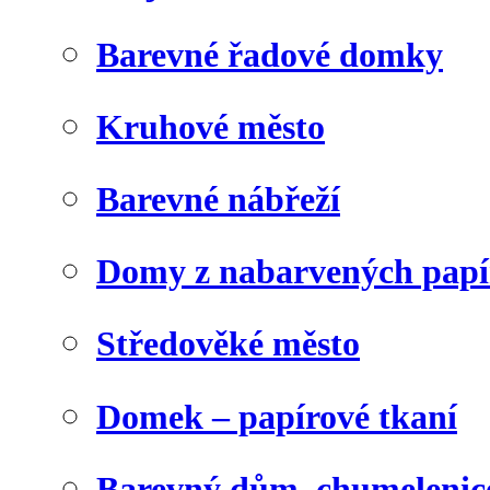
Barevné řadové domky
Kruhové město
Barevné nábřeží
Domy z nabarvených papí
Středověké město
Domek – papírové tkaní
Barevný dům, chumelenic