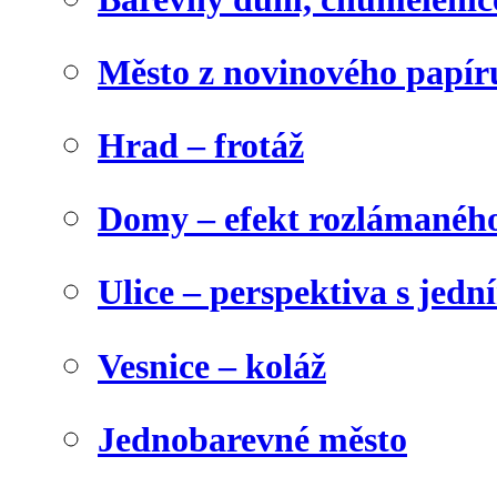
Město z novinového papír
Hrad – frotáž
Domy – efekt rozlámanéh
Ulice – perspektiva s jed
Vesnice – koláž
Jednobarevné město