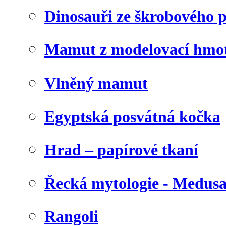
Dinosauři ze škrobového 
Mamut z modelovací hmo
Vlněný mamut
Egyptská posvátná kočka
Hrad – papírové tkaní
Řecká mytologie - Medus
Rangoli