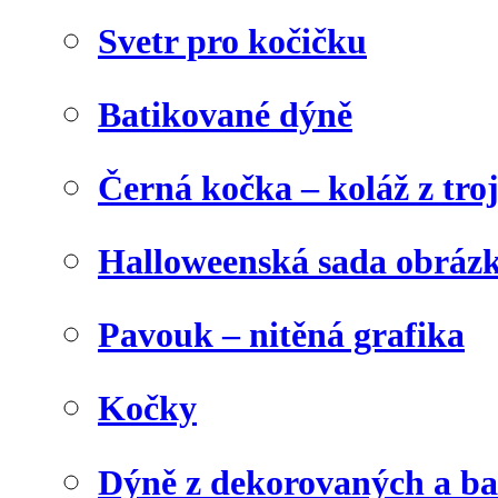
Svetr pro kočičku
Batikované dýně
Černá kočka – koláž z tro
Halloweenská sada obráz
Pavouk – nitěná grafika
Kočky
Dýně z dekorovaných a b