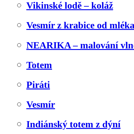
Vikinské lodě – koláž
Vesmír z krabice od mlék
NEARIKA – malování vln
Totem
Piráti
Vesmír
Indiánský totem z dýní