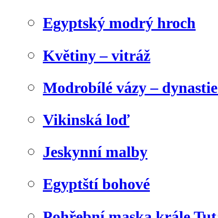
Egyptský modrý hroch
Květiny – vitráž
Modrobílé vázy – dynasti
Vikinská loď
Jeskynní malby
Egyptští bohové
Pohřební maska krále Tu