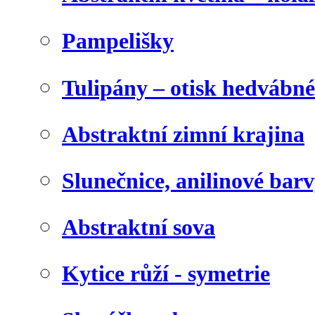
Pampelišky
Tulipány – otisk hedvábn
Abstraktní zimní krajina
Slunečnice, anilinové bar
Abstraktní sova
Kytice růží - symetrie