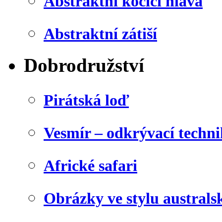
Abstraktní kočičí hlava
Abstraktní zátiší
Dobrodružství
Pirátská loď
Vesmír – odkrývací techn
Africké safari
Obrázky ve stylu australs