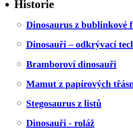
Historie
Dinosaurus z bublinkové f
Dinosauři – odkrývací tec
Bramboroví dinosauři
Mamut z papírových třásn
Stegosaurus z listů
Dinosauři - roláž