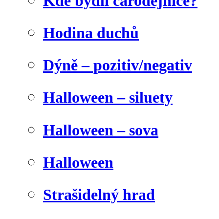
Kde bydlí čarodějnice?
Hodina duchů
Dýně – pozitiv/negativ
Halloween – siluety
Halloween – sova
Halloween
Strašidelný hrad