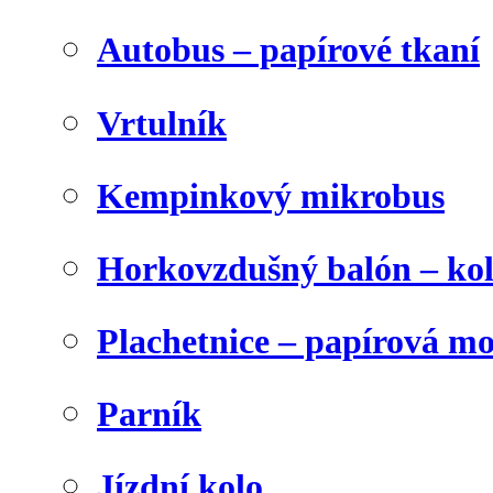
Autobus – papírové tkaní
Vrtulník
Kempinkový mikrobus
Horkovzdušný balón – ko
Plachetnice – papírová m
Parník
Jízdní kolo