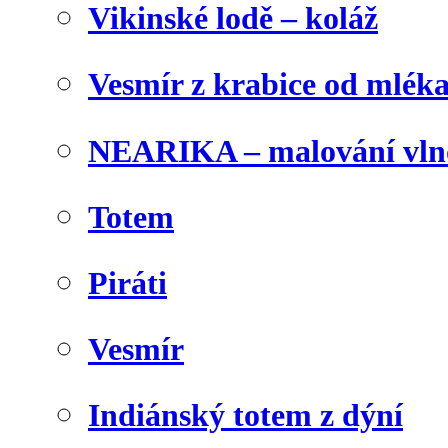
Vikinské lodě – koláž
Vesmír z krabice od mlék
NEARIKA – malování vln
Totem
Piráti
Vesmír
Indiánský totem z dýní