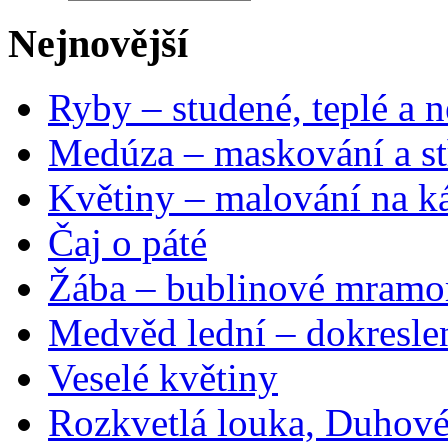
Nejnovější
Ryby – studené, teplé a n
Medúza – maskování a st
Květiny – malování na ká
Čaj o páté
Žába – bublinové mramo
Medvěd lední – dokresle
Veselé květiny
Rozkvetlá louka, Duhové