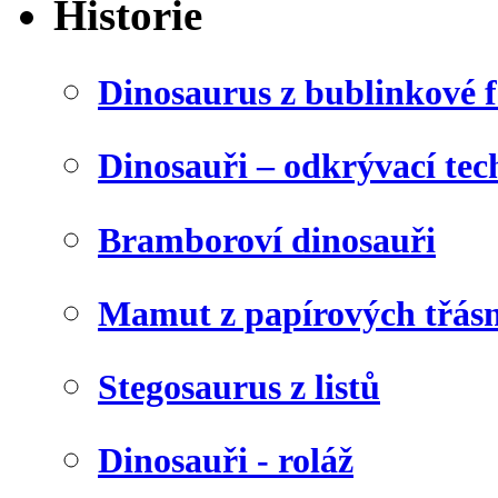
Historie
Dinosaurus z bublinkové f
Dinosauři – odkrývací tec
Bramboroví dinosauři
Mamut z papírových třásn
Stegosaurus z listů
Dinosauři - roláž