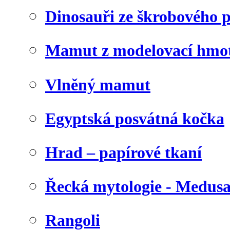
Dinosauři ze škrobového 
Mamut z modelovací hmo
Vlněný mamut
Egyptská posvátná kočka
Hrad – papírové tkaní
Řecká mytologie - Medus
Rangoli