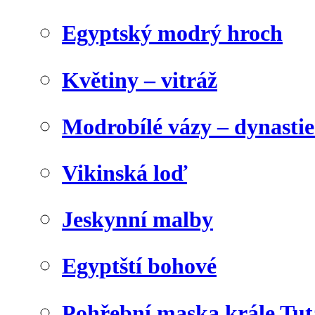
Egyptský modrý hroch
Květiny – vitráž
Modrobílé vázy – dynasti
Vikinská loď
Jeskynní malby
Egyptští bohové
Pohřební maska krále Tu