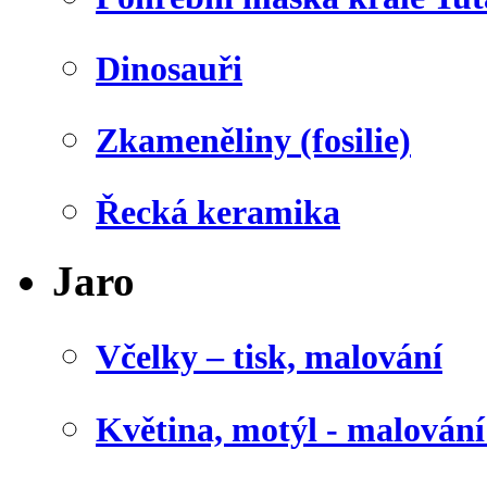
Dinosauři
Zkameněliny (fosilie)
Řecká keramika
Jaro
Včelky – tisk, malování
Květina, motýl - malován