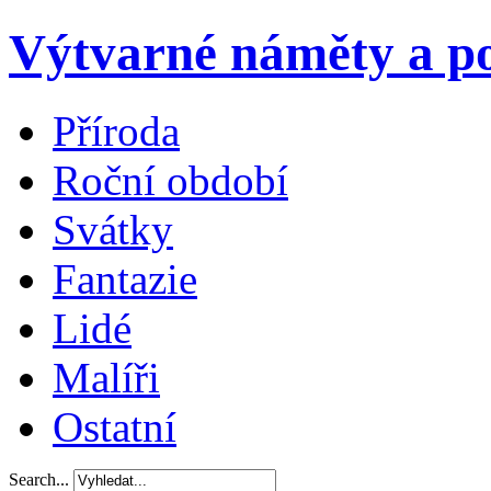
Výtvarné náměty a po
Příroda
Roční období
Svátky
Fantazie
Lidé
Malíři
Ostatní
Search...