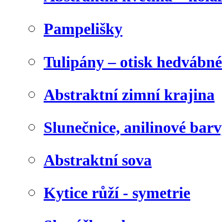
Pampelišky
Tulipány – otisk hedvábn
Abstraktní zimní krajina
Slunečnice, anilinové bar
Abstraktní sova
Kytice růží - symetrie