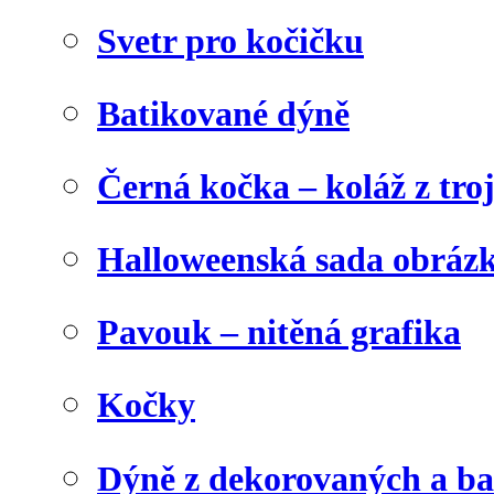
Svetr pro kočičku
Batikované dýně
Černá kočka – koláž z tro
Halloweenská sada obráz
Pavouk – nitěná grafika
Kočky
Dýně z dekorovaných a b