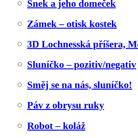
Šnek a jeho domeček
Zámek – otisk kostek
3D Lochnesská příšera, M
Sluníčko – pozitiv/negativ
Směj se na nás, sluníčko!
Páv z obrysu ruky
Robot – koláž