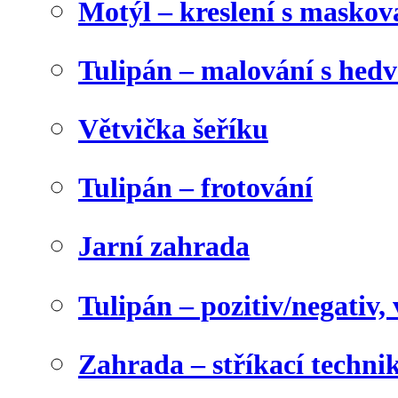
Motýl – kreslení s maskov
Tulipán – malování s he
Větvička šeříku
Tulipán – frotování
Jarní zahrada
Tulipán – pozitiv/negativ,
Zahrada – stříkací techni