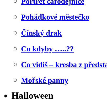
Portrét čarodějnice
Pohádkové městečko
Čínský drak
Co kdyby …..??
Co vidíš – kresba z předst
Mořské panny
Halloween