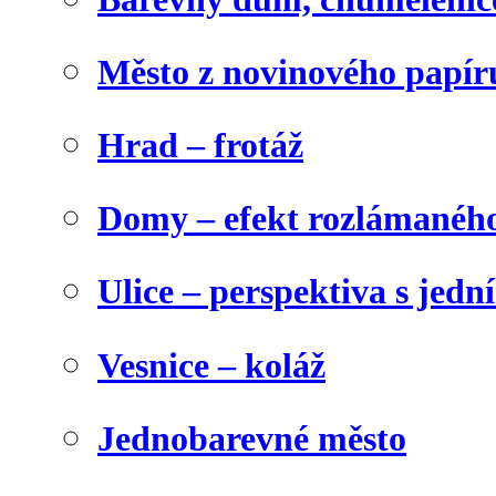
Město z novinového papír
Hrad – frotáž
Domy – efekt rozlámanéh
Ulice – perspektiva s jed
Vesnice – koláž
Jednobarevné město