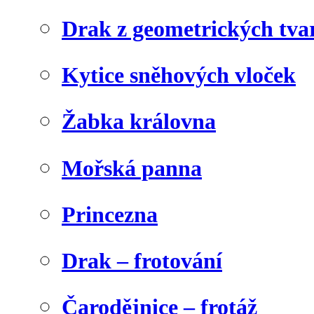
Drak z geometrických tva
Kytice sněhových vloček
Žabka královna
Mořská panna
Princezna
Drak – frotování
Čarodějnice – frotáž