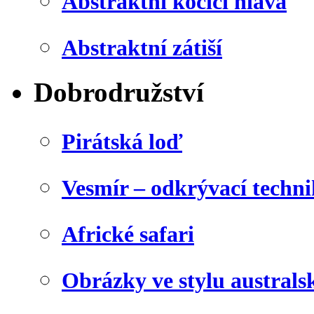
Abstraktní kočičí hlava
Abstraktní zátiší
Dobrodružství
Pirátská loď
Vesmír – odkrývací techn
Africké safari
Obrázky ve stylu australs