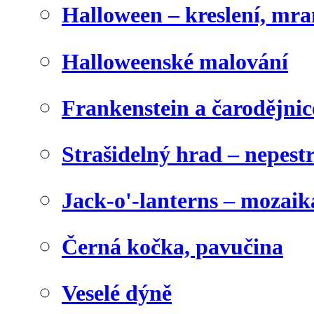
Halloween – kreslení, mr
Halloweenské malování
Frankenstein a čarodějnice
Strašidelný hrad – nepest
Jack-o'-lanterns – mozaik
Černá kočka, pavučina
Veselé dýně