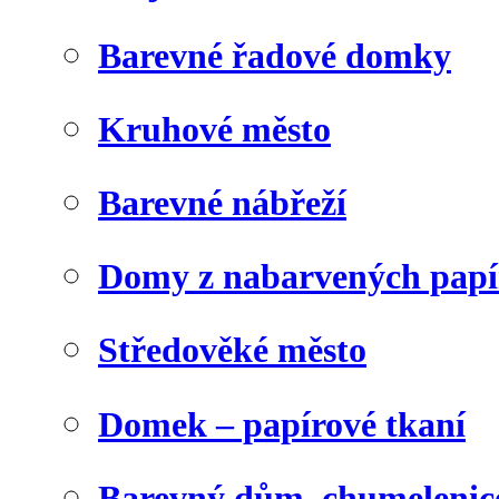
Barevné řadové domky
Kruhové město
Barevné nábřeží
Domy z nabarvených papí
Středověké město
Domek – papírové tkaní
Barevný dům, chumelenic