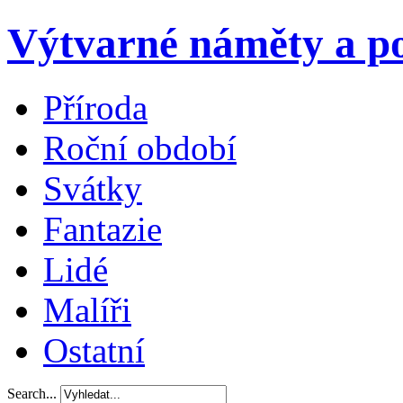
Výtvarné náměty a po
Příroda
Roční období
Svátky
Fantazie
Lidé
Malíři
Ostatní
Search...