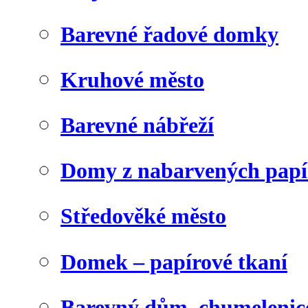
Barevné řadové domky
Kruhové město
Barevné nábřeží
Domy z nabarvených papí
Středověké město
Domek – papírové tkaní
Barevný dům, chumelenic