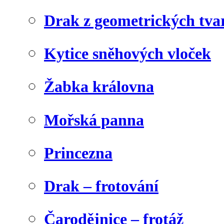
Drak z geometrických tva
Kytice sněhových vloček
Žabka královna
Mořská panna
Princezna
Drak – frotování
Čarodějnice – frotáž