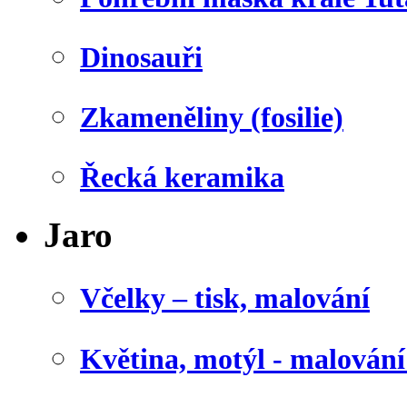
Dinosauři
Zkameněliny (fosilie)
Řecká keramika
Jaro
Včelky – tisk, malování
Květina, motýl - malován