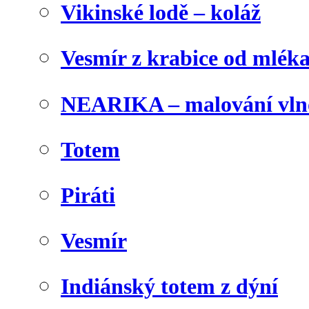
Vikinské lodě – koláž
Vesmír z krabice od mlék
NEARIKA – malování vln
Totem
Piráti
Vesmír
Indiánský totem z dýní