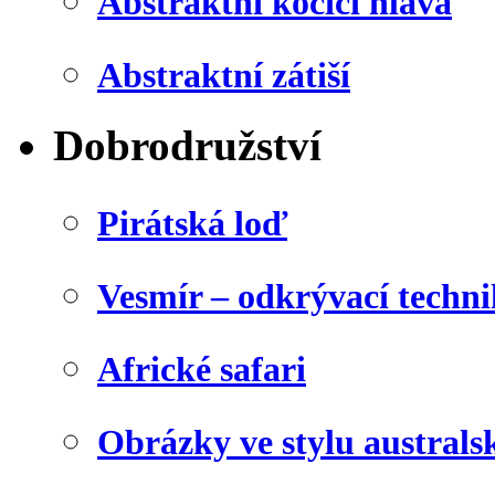
Abstraktní kočičí hlava
Abstraktní zátiší
Dobrodružství
Pirátská loď
Vesmír – odkrývací techn
Africké safari
Obrázky ve stylu australs