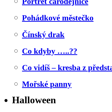
Portrét čarodějnice
Pohádkové městečko
Čínský drak
Co kdyby …..??
Co vidíš – kresba z předst
Mořské panny
Halloween