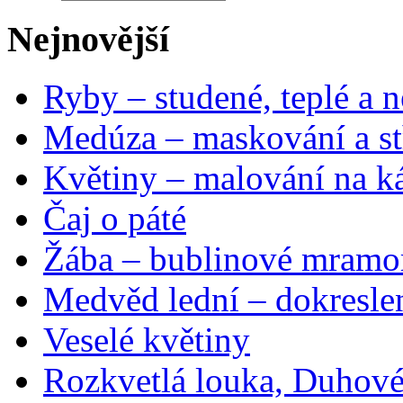
Nejnovější
Ryby – studené, teplé a n
Medúza – maskování a st
Květiny – malování na ká
Čaj o páté
Žába – bublinové mramo
Medvěd lední – dokresle
Veselé květiny
Rozkvetlá louka, Duhové