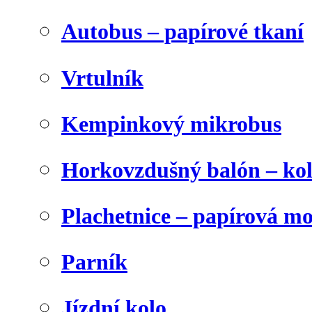
Autobus – papírové tkaní
Vrtulník
Kempinkový mikrobus
Horkovzdušný balón – ko
Plachetnice – papírová m
Parník
Jízdní kolo