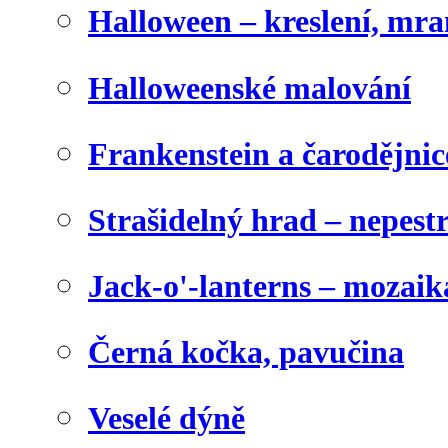
Halloween – kreslení, mr
Halloweenské malování
Frankenstein a čarodějnice
Strašidelný hrad – nepest
Jack-o'-lanterns – mozaik
Černá kočka, pavučina
Veselé dýně