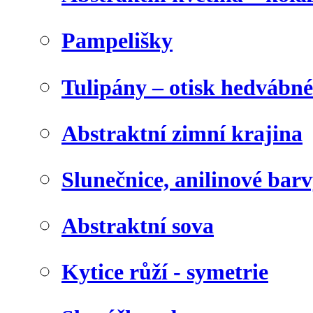
Pampelišky
Tulipány – otisk hedvábn
Abstraktní zimní krajina
Slunečnice, anilinové bar
Abstraktní sova
Kytice růží - symetrie