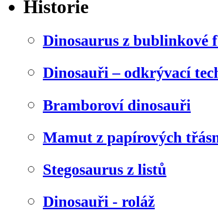
Historie
Dinosaurus z bublinkové f
Dinosauři – odkrývací tec
Bramboroví dinosauři
Mamut z papírových třásn
Stegosaurus z listů
Dinosauři - roláž