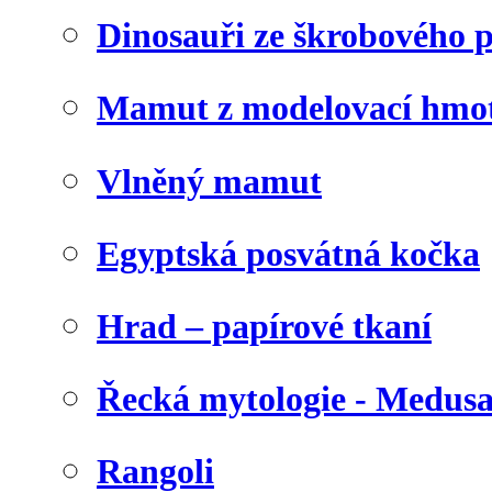
Dinosauři ze škrobového 
Mamut z modelovací hmo
Vlněný mamut
Egyptská posvátná kočka
Hrad – papírové tkaní
Řecká mytologie - Medus
Rangoli