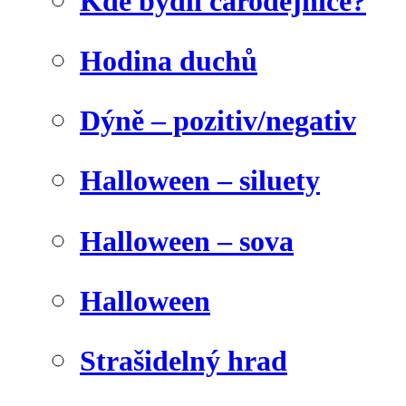
Kde bydlí čarodějnice?
Hodina duchů
Dýně – pozitiv/negativ
Halloween – siluety
Halloween – sova
Halloween
Strašidelný hrad