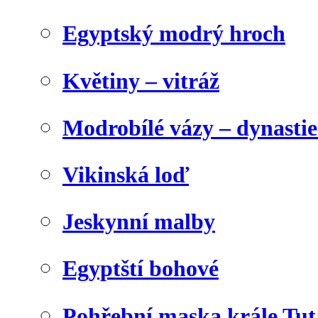
Egyptský modrý hroch
Květiny – vitráž
Modrobílé vázy – dynasti
Vikinská loď
Jeskynní malby
Egyptští bohové
Pohřební maska krále Tu