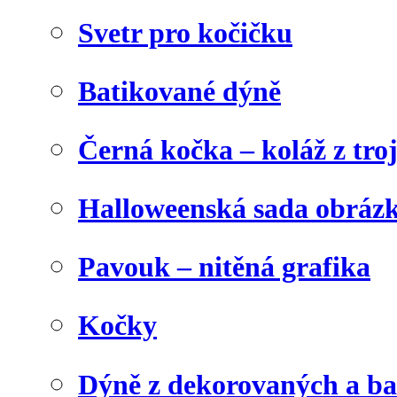
Svetr pro kočičku
Batikované dýně
Černá kočka – koláž z tro
Halloweenská sada obráz
Pavouk – nitěná grafika
Kočky
Dýně z dekorovaných a b