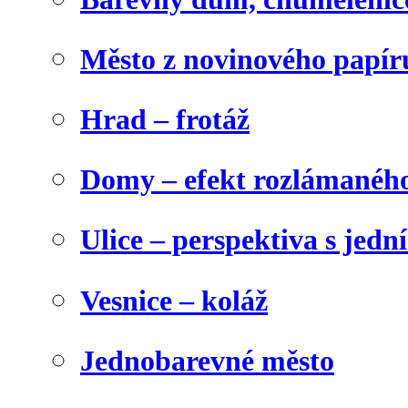
Město z novinového papír
Hrad – frotáž
Domy – efekt rozlámanéh
Ulice – perspektiva s jed
Vesnice – koláž
Jednobarevné město