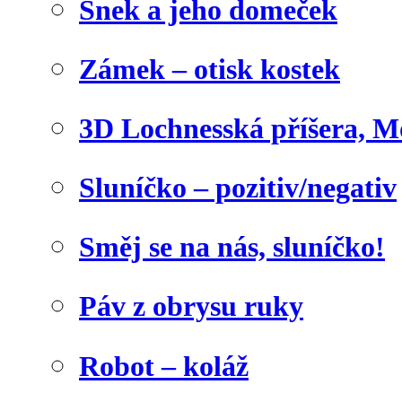
Šnek a jeho domeček
Zámek – otisk kostek
3D Lochnesská příšera, M
Sluníčko – pozitiv/negativ
Směj se na nás, sluníčko!
Páv z obrysu ruky
Robot – koláž