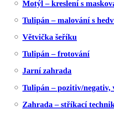
Motýl – kreslení s maskov
Tulipán – malování s he
Větvička šeříku
Tulipán – frotování
Jarní zahrada
Tulipán – pozitiv/negativ,
Zahrada – stříkací techni